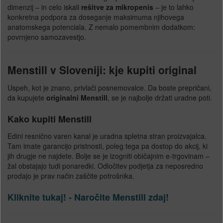
dimenzij – in celo iskali
rešitve za mikropenis
– je to lahko
konkretna podpora za doseganje maksimuma njihovega
anatomskega potenciala. Z nemalo pomembnim dodatkom:
povrnjeno samozavestjo.
Menstill v Sloveniji: kje kupiti original
Uspeh, kot je znano, privlači posnemovalce. Da boste prepričani,
da kupujete
originalni Menstill
, se je najbolje držati uradne poti.
Kako kupiti Menstill
Edini resnično varen kanal je uradna spletna stran proizvajalca.
Tam imate garancijo pristnosti, poleg tega pa dostop do akcij, ki
jih drugje ne najdete. Bolje se je izogniti običajnim e-trgovinam –
žal obstajajo tudi ponaredki. Odločitev podjetja za neposredno
prodajo je prav način zaščite potrošnika.
Kliknite tukaj! - Naročite Menstill zdaj!