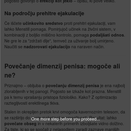
pogosto govorijo o
erekciji kot jeklo
– opisu, ki pove veliko.
Na področju prehitre ejakulacije
Če iščete
učinkovito sredstvo
proti prehitri ejakulaciji, vam
lahko Menstill pomaga. Pomirjujoč učinek na živčni sistem, v
kombinaciji z boljšo mišično kontrolo, pomaga
podaljšati odnos
.
Ne gre le za "zdržati dlje", temveč za uživanje bolj umirjeno.
Naučiti se
nadzorovati ejakulacijo
na naraven način.
Povečanje dimenzij penisa: mogoče ali
ne?
Priznajmo – obljuba o
povečanju dimenzij penisa
je ena najbolj
zlorabljenih v tej panogi. Pogosto se izkaže kot prazna. Menstill
pa k temu vprašanju pristopa fiziološko. Kako? Z optimizacijo
raztegljivosti erektilnega tkiva.
Stalen in okrepljen pretok krvi omogoča kavernoznim telesom, da
se razširijo do svoje maksimalne zmogljivosti. Rezultat: lahko
One more step before you proceed...
povečate obseg
in v nekaterih primerih izboljšate vidno dolžino.
Za tiste, ki so se soočali z nelagodjem zaradi zaznave manjših