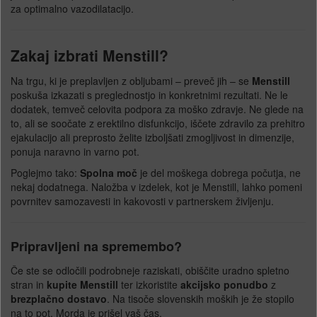
za optimalno vazodilatacijo.
Zakaj izbrati Menstill?
Na trgu, ki je preplavljen z obljubami – preveč jih – se
Menstill
poskuša izkazati s preglednostjo in konkretnimi rezultati. Ne le
dodatek, temveč celovita podpora za moško zdravje. Ne glede na
to, ali se soočate z erektilno disfunkcijo, iščete zdravilo za prehitro
ejakulacijo ali preprosto želite izboljšati zmogljivost in dimenzije,
ponuja naravno in varno pot.
Poglejmo tako:
Spolna moč
je del moškega dobrega počutja, ne
nekaj dodatnega. Naložba v izdelek, kot je Menstill, lahko pomeni
povrnitev samozavesti in kakovosti v partnerskem življenju.
Pripravljeni na spremembo?
Če ste se odločili podrobneje raziskati, obiščite uradno spletno
stran in
kupite Menstill
ter izkoristite
akcijsko ponudbo
z
brezplačno dostavo
. Na tisoče slovenskih moških je že stopilo
na to pot. Morda je prišel vaš čas.