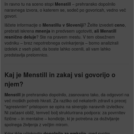
In ravno tu na sceno stopi
Menstill
– prehransko dopolnilo
naravnega izvora, o katerem se, sodeč po govoricah, vedno več
govori.
Iščete informacije o
Menstillu v Sloveniji
? Želite izvedeti
ceno
,
prebrati iskrena
mnenja
in predvsem ugotoviti,
ali Menstill
resnično deluje
? Ste na pravem mestu. V tem obsežnem
vodniku – brez nepotrebnega ovinkarjenja – bomo analizirali
izdelek z vseh plati, da boste lahko ocenili, ali vam lahko
predstavlja prelomnico.
Kaj je Menstill in zakaj vsi govorijo o
njem?
Menstill
je prehransko dopolnilo, zasnovano tako, da odgovori na
več moških potreb hkrati. Za razliko od nekaterih zdravil s precej
"agresivnim" pristopom se opira na sinergijo naravnih izvlečkov.
Ni začasni obliž, temveč bolj strukturirana podpora: za povrnitev
fizične – in mentalne – kondicije, ki je potrebna za doživljanje
spolnega življenja z večjim mirom.
Kdor išče učinkovito
dopolnilo za erekcijo
, med svojim