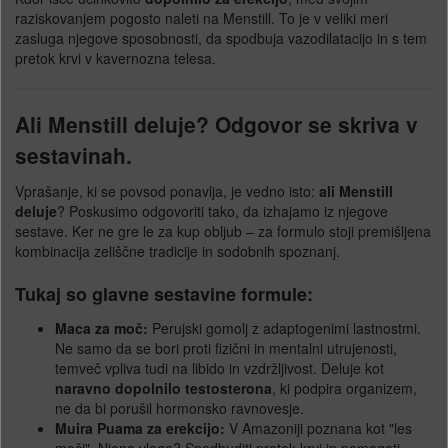
raziskovanjem pogosto naleti na Menstill. To je v veliki meri
zasluga njegove sposobnosti, da spodbuja vazodilatacijo in s tem
pretok krvi v kavernozna telesa.
Ali Menstill deluje? Odgovor se skriva v
sestavinah.
Vprašanje, ki se povsod ponavlja, je vedno isto:
ali Menstill
deluje
? Poskusimo odgovoriti tako, da izhajamo iz njegove
sestave. Ker ne gre le za kup obljub – za formulo stoji premišljena
kombinacija zeliščne tradicije in sodobnih spoznanj.
Tukaj so glavne sestavine formule:
Maca za moč:
Perujski gomolj z adaptogenimi lastnostmi.
Ne samo da se bori proti fizični in mentalni utrujenosti,
temveč vpliva tudi na libido in vzdržljivost. Deluje kot
naravno dopolnilo testosterona
, ki podpira organizem,
ne da bi porušil hormonsko ravnovesje.
Muira Puama za erekcijo:
V Amazoniji poznana kot "les