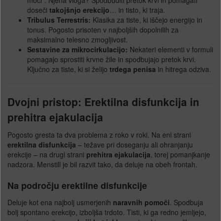
moči". Njena vloga? Spodbuditi pretok krvi in pomagati
doseči
takojšnjo erekcijo
… in tisto, ki traja.
Tribulus Terrestris:
Klasika za tiste, ki iščejo energijo in
tonus. Pogosto prisoten v najboljših dopolnilih za
maksimalno telesno zmogljivost.
Sestavine za mikrocirkulacijo:
Nekateri elementi v formuli
pomagajo sprostiti krvne žile in spodbujajo pretok krvi.
Ključno za tiste, ki si želijo
trdega penisa
in hitrega odziva.
Dvojni pristop: Erektilna disfunkcija in
prehitra ejakulacija
Pogosto gresta ta dva problema z roko v roki. Na eni strani
erektilna disfunkcija
– težave pri doseganju ali ohranjanju
erekcije – na drugi strani
prehitra ejakulacija
, torej pomanjkanje
nadzora. Menstill je bil razvit tako, da deluje na obeh frontah.
Na področju erektilne disfunkcije
Deluje kot ena najbolj usmerjenih
naravnih pomoči
. Spodbuja
bolj spontano erekcijo, izboljša trdoto. Tisti, ki ga redno jemljejo,