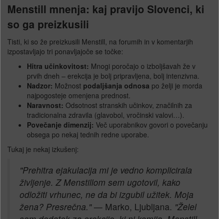
Menstill mnenja: kaj pravijo Slovenci, ki
so ga preizkusili
Tisti, ki so že preizkusili Menstill, na forumih in v komentarjih
izpostavljajo tri ponavljajoče se točke:
Hitra učinkovitost:
Mnogi poročajo o izboljšavah že v
prvih dneh – erekcija je bolj pripravljena, bolj intenzivna.
Nadzor:
Možnost
podaljšanja odnosa
po želji je morda
najpogosteje omenjena prednost.
Naravnost:
Odsotnost stranskih učinkov, značilnih za
tradicionalna zdravila (glavobol, vročinski valovi…).
Povečanje dimenzij:
Več uporabnikov govori o povečanju
obsega po nekaj tednih redne uporabe.
Tukaj je nekaj izkušenj:
"Prehitra ejakulacija mi je vedno komplicirala
življenje. Z Menstillom sem ugotovil, kako
odložiti vrhunec, ne da bi izgubil užitek. Moja
žena? Presrečna."
— Marko, Ljubljana.
"Želel
sem dodatek za erekcijo, ki ni kemija. Menstill