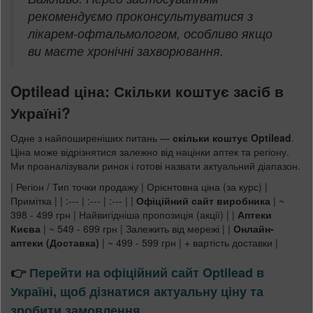
рекомендуємо проконсультуватися з
лікарем-офтальмологом, особливо якщо
ви маєте хронічні захворювання.
Optilead ціна: Скільки коштує засіб в
Україні?
Одне з найпоширеніших питань —
скільки коштує Optilead
.
Ціна може відрізнятися залежно від націнки аптек та регіону.
Ми проаналізували ринок і готові назвати актуальний діапазон.
| Регіон / Тип точки продажу | Орієнтовна ціна (за курс) |
Примітка | | :--- | :--- | :--- | |
Офіційний сайт виробника
| ~
398 - 499 грн | Найвигідніша пропозиція (акції) | |
Аптеки
Києва
| ~ 549 - 699 грн | Залежить від мережі | |
Онлайн-
аптеки (Доставка)
| ~ 499 - 599 грн | + вартість доставки |
👉
Перейти на офіційний сайт Optilead в
Україні, щоб дізнатися актуальну ціну та
зробити замовлення