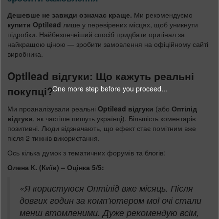
Дешевше не завжди означає краще.
Ми рекомендуємо
купити Optilead
лише у перевірених місцях, щоб уникнути
підробки. Найбезпечніший спосіб придбати оригінал за
найкращою ціною — зробити замовлення на офіційному сайті
виробника.
Optilead відгуки: Що кажуть реальні
One more step before you proceed...
покупці?
Ми проаналізували реальні
Optilead відгуки
(або
Оптілід
відгуки
, як частіше пишуть українці). Більшість коментарів
позитивні. Люди відзначають, що ефект стає помітним вже
після 2 тижнів використання.
Ось кілька думок з тематичних форумів та блогів:
Олена К. (Київ) – Оцінка 5/5:
«Я користуюся Оптілід вже місяць. Після
довгих годин за комп’ютером мої очі стали
менш втомленими. Дуже рекомендую всім,