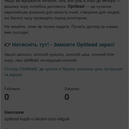
Якщо ви відчуваєте печіння, біль або різь в очах до вечора —
вашому зору потрібна допомога.
Optilead
— це сучасне
європейське рішення для захисту очей, створене для людей,
які багато часу проводять перед монітором.
Не чекайте, поки зір почне падати. Почніть догляд за очима
вже сьогодні.
👉
Натисніть тут! - Замовте Optilead зараз!
Часті запити: оптілід купити, оптілід ціна, оптілід для
зору, ліки optilead, інструкція оптілід.
Оптілід (Optilead): де купити в Україні, реальна ціна, інструкція
та відгуки
Followers
Datasets
0
0
Username
optilead-kupiti-v-ukraini-cina-vidguki