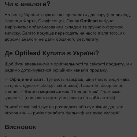
Чи є аналоги?
На ринку України існують інші препарати для зору (наприклад,
Чорниця Форте, Оковіт тощо). Однак
Optilead
вигідно
відрізняється збалансованим складом та зручною формою
випуску. Багато покупців переходять на нього після того, як
дорожчі аналоги не дали обіцяного результату.
Де Optilead Купити в Україні?
Щоб бути впевненими в оригінальності та свіжості продукту, ми
радимо дотримуватися офіційних каналів продажу.
✅
Офіційний сайт:
Тут діють найкращі ціни (часто акція «два
за ціною одного» або суттєві знижки). Гарантія повернення
коштів. ✅
Великі мережі аптек:
"Подорожник", "Бажаємо
здоров'я" (наявність варто уточнювати на сайті аптеки).
Уникайте купівлі з рук на розкладках або сумнівних дошках
оголошень — ризик придбати фальсифікат дуже високий.
Висновок