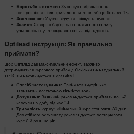
Боротьба з втомою:
Зменшує набряклість та
почервоніння після тривалого читання або роботи за ПК.
Зволоження:
Усуває відчуття «піску» та сухості.
Захист:
Створює бар’єр для негативного впливу
ультрафіолету та яскравого світла від гаджетів.
Optilead інструкція: Як правильно
приймати?
Щоб
Оптілід
дав максимальний ефект, важливо
дотримуватися курсового прийому. Оскільки це натуральний
засіб, він накопичується в організмі.
Спосіб застосування:
Приймати внутрішньо,
запиваючи достатньою кількістю води.
Дозування:
Зазвичай рекомендується приймати по 1-2
капсули на добу під час їжі.
Тривалість курсу:
Мінімальний курс становить 30 днів.
Для стійкого результату рекомендується повторювати
курс 2-3 рази на рік.
Важливо: Перед застосуванням