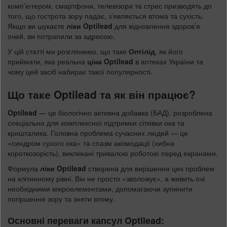
комп’ютером, смартфони, телевізори та стрес призводять до
того, що гострота зору падає, з’являється втома та сухість.
Якщо ви шукаєте
ліки Optilead
для відновлення здоров’я
очей, ви потрапили за адресою.
У цій статті ми розглянемо, що таке
Оптілід
, як його
приймати, яка реальна
ціна Optilead
в аптеках України та
чому цей засіб набирає такої популярності.
Що таке Optilead та як він працює?
Optilead
— це біологічно активна добавка (БАД), розроблена
спеціально для комплексної підтримки сітківки ока та
кришталика. Головна проблема сучасних людей — це
«синдром сухого ока» та спазм акомодації (хибна
короткозорість), викликані тривалою роботою перед екранами.
Формула
ліки Optilead
створена для вирішення цих проблем
на клітинному рівні. Він не просто «зволожує», а живить очі
необхідними мікроелементами, допомагаючи зупинити
погіршення зору та зняти втому.
Основні переваги капсул Optilead: